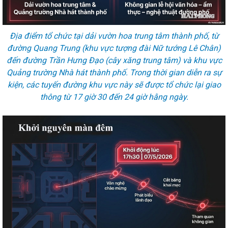
Địa điểm tổ chức tại dải vườn hoa trung tâm thành phố, từ
đường Quang Trung (khu vực tượng đài Nữ tướng Lê Chân)
đến đường Trần Hưng Đạo (cây xăng trung tâm) và khu vực
Quảng trường Nhà hát thành phố. Trong thời gian diễn ra sự
kiện, các tuyến đường khu vực này sẽ được tổ chức lại giao
thông từ 17 giờ 30 đến 24 giờ hằng ngày.