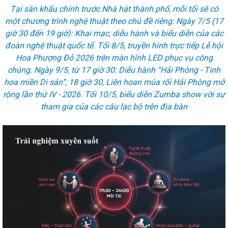
Tại sân khấu chính trước Nhà hát thành phố, mỗi tối sẽ có
một chương trình nghệ thuật theo chủ đề riêng: Ngày 7/5 (17
giờ 30 đến 19 giờ): Khai mạc, diễu hành và biểu diễn của các
đoàn nghệ thuật quốc tế. Tối 8/5, truyền hình trực tiếp Lễ hội
Hoa Phượng Đỏ 2026 trên màn hình LED phục vụ công
chúng. Ngày 9/5, từ 17 giờ 30: Diễu hành “Hải Phòng - Tinh
hoa miền Di sản”; 18 giờ 30, Liên hoan múa rối Hải Phòng mở
rộng lần thứ IV - 2026. Tối 10/5, biểu diễn Zumba show với sự
tham gia của các câu lạc bộ trên địa bàn