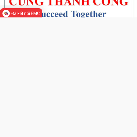
Thông báo đăng ký phát triển điện mặt trời mái nhà tự sản xuất, tự
tiêu thụ trên địa bàn phường...
Đã kết nối EMC
Thông báo đấu giá quyền sử dụng đất ở trên địa bàn phường Phạm
Sư Mạnh
Cảnh báo thủ đoạn giả danh cơ quan hành chính công để lừa đảo
Tổ dân phố Thái Sơn gặp mặt, trao quà tri ân người có công nhân dịp
kỷ niệm 79 năm ngày Thương binh...
Chương trình làm việc tuần 30 của Lãnh đạo UBND phường Phạm Sư
TIN MỚI
Mạnh
Chương trình làm việc của Thường trực Đảng ủy tuần thứ 30 (từ ngày
20/7 đến 26/7/2026)
Phường Phạm Sư Mạnh tổ chức Lễ dâng hương, dâng hoa và lấy mẫu
hài cốt liệt sĩ đối với 62 mộ chưa...
Phường Phạm Sư Mạnh tổ chức hội nghị gặp mặt, trao tặng quà tri ân
người có công nhân dịp kỷ niệm...