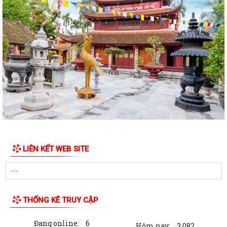
Sư Mạnh
Cảnh báo thủ đoạn giả danh cơ quan hành chính công để lừa đảo
Tổ dân phố Thái Sơn gặp mặt, trao quà tri ân người có công nhân dịp
kỷ niệm 79 năm ngày Thương binh...
Chương trình làm việc tuần 30 của Lãnh đạo UBND phường Phạm Sư
Mạnh
Chương trình làm việc của Thường trực Đảng ủy tuần thứ 30 (từ ngày
20/7 đến 26/7/2026)
Phường Phạm Sư Mạnh tổ chức Lễ dâng hương, dâng hoa và lấy mẫu
LIÊN KẾT WEB SITE
hài cốt liệt sĩ đối với 62 mộ chưa...
Phường Phạm Sư Mạnh tổ chức hội nghị gặp mặt, trao tặng quà tri ân
người có công nhân dịp kỷ niệm...
THỐNG KÊ TRUY CẬP
Phường Phạm Sư Mạnh tổ chức Hội nghị giới thiệu bộ giải pháp
chuyển đổi số
Đang online:
6
Hôm nay:
3,082