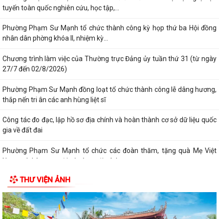
tuyến toàn quốc nghiên cứu, học tập,...
Phường Phạm Sư Mạnh tổ chức thành công kỳ họp thứ ba Hội đồng
nhân dân phờng khóa II, nhiệm kỳ...
Chương trình làm việc của Thường trực Đảng ủy tuần thứ 31 (từ ngày
27/7 đến 02/8/2026)
Phường Phạm Sư Mạnh đồng loạt tổ chức thành công lễ dâng hương,
thắp nến tri ân các anh hùng liệt sĩ
Công tác đo đạc, lập hồ sơ địa chính và hoàn thành cơ sở dữ liệu quốc
gia về đất đai
Phường Phạm Sư Mạnh tổ chức các đoàn thăm, tặng quà Mẹ Việt
Nam anh hùng, người có công với cách...
THƯ VIỆN ẢNH
Thông báo đăng ký phát triển điện mặt trời mái nhà tự sản xuất, tự
tiêu thụ trên địa bàn phường...
Thông báo đấu giá quyền sử dụng đất ở trên địa bàn phường Phạm