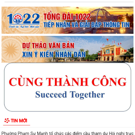
HƯỚNG DẪN NỘP THUẾ ĐIỆN TỬ TRÊN ỨNG DỤNG ETAX MOBILE
Chương trình làm việc tuần 32 của Lãnh đạo UBND phường Phạm Sư
Mạnh
Chương trình làm việc của Thường trực Đảng ủy tuần thứ 32 (từ ngày
03/8 đến 09/8/2026)
Phường Phạm Sư Mạnh tổ chức hội nghị công bố các quyết định chỉ
định ủy viên Ban chấp hành Đảng bộ...
Thành phố Hải Phòng tổ chức hội nghị đánh giá tiến độ khám sức khỏe
TIN MỚI
định kỳ, khám sàng lọc miễn phí...
Phường Phạm Sư Mạnh tổ chức các điểm cầu tham dự Hội nghị trực