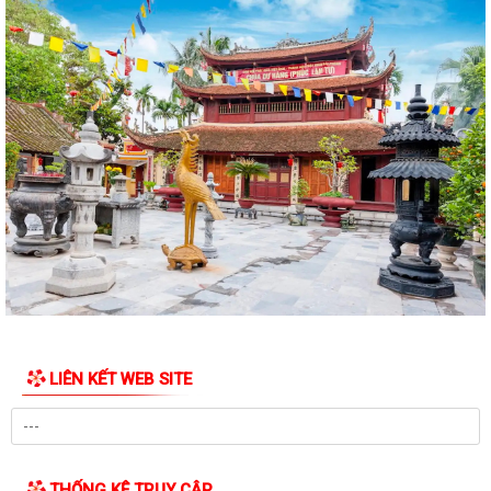
Cảnh báo thủ đoạn giả danh cơ quan hành chính công để lừa đảo
Tổ dân phố Thái Sơn gặp mặt, trao quà tri ân người có công nhân dịp
kỷ niệm 79 năm ngày Thương binh...
Chương trình làm việc tuần 30 của Lãnh đạo UBND phường Phạm Sư
Mạnh
Chương trình làm việc của Thường trực Đảng ủy tuần thứ 30 (từ ngày
20/7 đến 26/7/2026)
Phường Phạm Sư Mạnh tổ chức Lễ dâng hương, dâng hoa và lấy mẫu
hài cốt liệt sĩ đối với 62 mộ chưa...
Phường Phạm Sư Mạnh tổ chức hội nghị gặp mặt, trao tặng quà tri ân
LIÊN KẾT WEB SITE
người có công nhân dịp kỷ niệm...
Phường Phạm Sư Mạnh tổ chức Hội nghị giới thiệu bộ giải pháp
chuyển đổi số
THỐNG KÊ TRUY CẬP