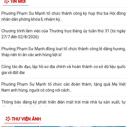
TIN MỚI
tuyến toàn quốc nghiên cứu, học tập,...
Phường Phạm Sư Mạnh tổ chức thành công kỳ họp thứ ba Hội đồng
nhân dân phờng khóa II, nhiệm kỳ...
Chương trình làm việc của Thường trực Đảng ủy tuần thứ 31 (từ ngày
27/7 đến 02/8/2026)
Phường Phạm Sư Mạnh đồng loạt tổ chức thành công lễ dâng hương,
thắp nến tri ân các anh hùng liệt sĩ
Công tác đo đạc, lập hồ sơ địa chính và hoàn thành cơ sở dữ liệu quốc
gia về đất đai
Phường Phạm Sư Mạnh tổ chức các đoàn thăm, tặng quà Mẹ Việt
Nam anh hùng, người có công với cách...
Thông báo đăng ký phát triển điện mặt trời mái nhà tự sản xuất, tự
tiêu thụ trên địa bàn phường...
THƯ VIỆN ẢNH
Thông báo đấu giá quyền sử dụng đất ở trên địa bàn phường Phạm
Sư Mạnh