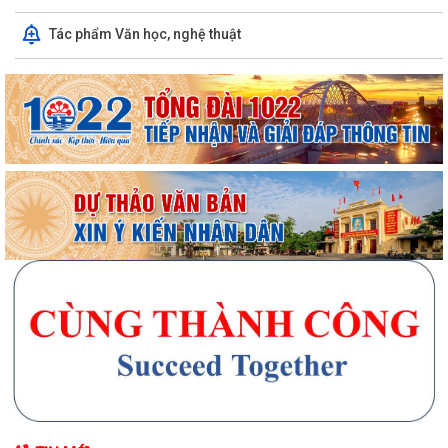
Tác phẩm Văn học, nghệ thuật
Chương trình làm việc tuần 32 của Lãnh đạo UBND phường Phạm Sư
Mạnh
Chương trình làm việc của Thường trực Đảng ủy tuần thứ 32 (từ ngày
03/8 đến 09/8/2026)
Phường Phạm Sư Mạnh tổ chức hội nghị công bố các quyết định chỉ
định ủy viên Ban chấp hành Đảng bộ...
Thành phố Hải Phòng tổ chức hội nghị đánh giá tiến độ khám sức khỏe
định kỳ, khám sàng lọc miễn phí...
Phường Phạm Sư Mạnh tổ chức các điểm cầu tham dự Hội nghị trực