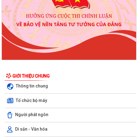
HƯỚNG DẪN NỘP THUẾ ĐIỆN TỬ TRÊN ỨNG DỤNG ETAX MOBILE
Chương trình làm việc tuần 32 của Lãnh đạo UBND phường Phạm Sư
GIỚI THIỆU CHUNG
Mạnh
Thông tin chung
Chương trình làm việc của Thường trực Đảng ủy tuần thứ 32 (từ ngày
03/8 đến 09/8/2026)
Tổ chức bộ máy
Phường Phạm Sư Mạnh tổ chức hội nghị công bố các quyết định chỉ
Người phát ngôn
định ủy viên Ban chấp hành Đảng bộ...
Di sản - Văn hóa
Thành phố Hải Phòng tổ chức hội nghị đánh giá tiến độ khám sức khỏe