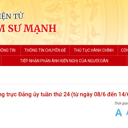
IỆN TỬ
M SƯ MẠNH
HÔNG TIN
THÔNG TIN CHUYÊN ĐỀ
THỦ TỤC HÀNH CHÍNH
CÔN
TIẾP NHẬN PHẢN ÁNH KIẾN NGHỊ CỦA NGƯỜI DÂN
g trực Đảng ủy tuần thứ 24 (từ ngày 08/6 đến 14