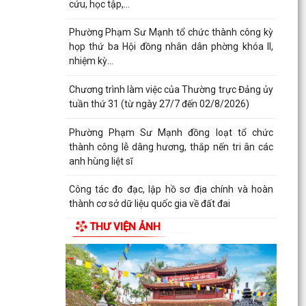
cứu, học tập,...
Phường Phạm Sư Mạnh tổ chức thành công kỳ
họp thứ ba Hội đồng nhân dân phờng khóa II,
nhiệm kỳ...
Chương trình làm việc của Thường trực Đảng ủy
tuần thứ 31 (từ ngày 27/7 đến 02/8/2026)
Phường Phạm Sư Mạnh đồng loạt tổ chức
thành công lễ dâng hương, thắp nến tri ân các
anh hùng liệt sĩ
Công tác đo đạc, lập hồ sơ địa chính và hoàn
thành cơ sở dữ liệu quốc gia về đất đai
THƯ VIỆN ẢNH
Phường Phạm Sư Mạnh tổ chức các đoàn
thăm, tặng quà Mẹ Việt Nam anh hùng, người
có công với cách...
Thông báo đăng ký phát triển điện mặt trời mái
nhà tự sản xuất, tự tiêu thụ trên địa bàn