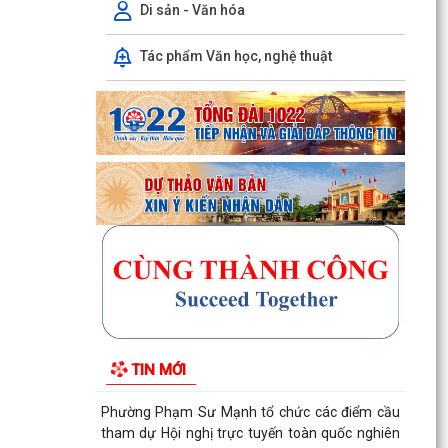
Di sản - Văn hóa
Tác phẩm Văn học, nghệ thuật
HƯỚNG DẪN NỘP THUẾ ĐIỆN TỬ TRÊN ỨNG
DỤNG ETAX MOBILE
Chương trình làm việc tuần 32 của Lãnh đạo
UBND phường Phạm Sư Mạnh
Chương trình làm việc của Thường trực Đảng ủy
tuần thứ 32 (từ ngày 03/8 đến 09/8/2026)
Phường Phạm Sư Mạnh tổ chức hội nghị công
bố các quyết định chỉ định ủy viên Ban chấp
hành Đảng bộ...
Thành phố Hải Phòng tổ chức hội nghị đánh giá
tiến độ khám sức khỏe định kỳ, khám sàng lọc
TIN MỚI
miễn phí...
Phường Phạm Sư Mạnh tổ chức các điểm cầu
tham dự Hội nghị trực tuyến toàn quốc nghiên