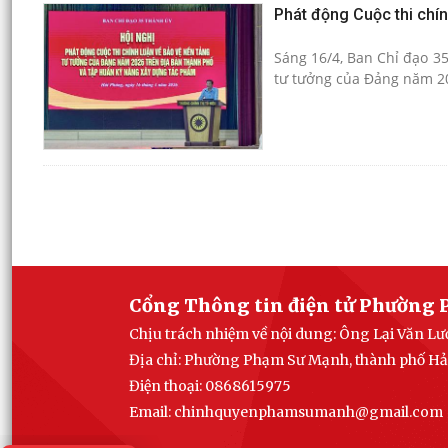
Phát động Cuộc thi chí
Sáng 16/4, Ban Chỉ đạo 35
tư tưởng của Đảng năm 20
Cổng Thông tin điện tử Phường 
Chịu trách nhiệm về nội dung: Ông Lại Văn 
Địa chỉ: Phường Phạm Sư Mạnh, thành phố H
Điện thoại: 0868615975
Email: chinhquyenphamsumanh@gmail.com