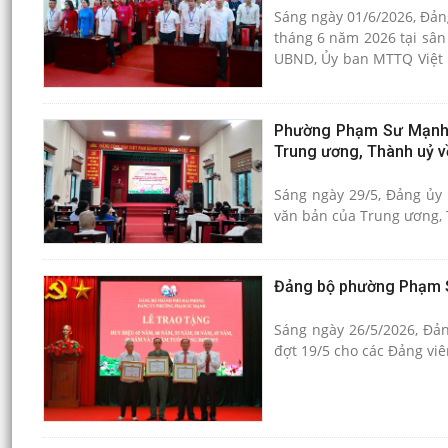
Sáng ngày 01/6/2026, Đản
tháng 6 năm 2026 tại sân
UBND, Ủy ban MTTQ Việt N
phường.
Phường Phạm Sư Mạnh tổ
Trung ương, Thành uỷ về
Sáng ngày 29/5, Đảng ủy 
văn bản của Trung ương, T
Đảng bộ phường Phạm Sư
Sáng ngày 26/5/2026, Đả
đợt 19/5 cho các Đảng viê