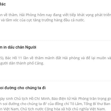
Bác
ần về thăm, Hải Phòng hôm nay đang viết tiếp khát vọng phát triể
i và tầm vóc của cực tăng trưởng hàng đầu cả nước.
n in dấu chân Người
5), Bác Hồ 11 lần về thăm mảnh đất Hải phòng và để lại muôn v
người dân thành phố Cảng.
oi đường cho chúng ta đi
 sinh Chủ tịch Hồ Chí Minh, Báo điện tử Hải Phòng trân trọng giớ
h soi đường cho chúng ta đi' của đồng chí Tô Lâm, Tổng Bí thư Ba
 Việt Nam, Chủ tịch nước Cộng hòa xã hội chủ nghĩa Việt Nam.