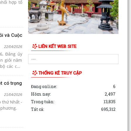
phối hợp tổ
ỏi và Cuộc
LIÊN KẾT WEB SITE
22/04/2026
6, Đảng ủy
ên giỏi năm
 bộ các cấp
ng của Đảng
THỐNG KÊ TRUY CẬP
ệt có trọng
Đang online:
6
Hôm nay:
2,497
21/04/2026
Trong tuần:
13,835
p thứ Nhất -
a phương.
Tất cả:
695,312