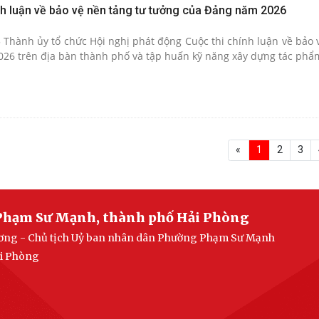
nh luận về bảo vệ nền tảng tư tưởng của Đảng năm 2026
 Thành ủy tổ chức Hội nghị phát động Cuộc thi chính luận về bảo 
26 trên địa bàn thành phố và tập huấn kỹ năng xây dựng tác phẩm
«
1
2
3
Phạm Sư Mạnh, thành phố Hải Phòng
Lương - Chủ tịch Uỷ ban nhân dân Phường Phạm Sư Mạnh
ải Phòng