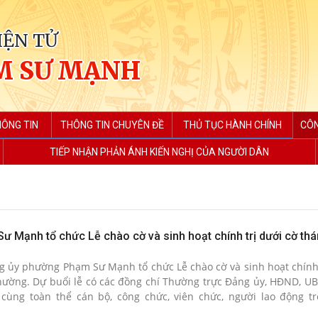
IỆN TỬ
M SƯ MẠNH
HÔNG TIN
THÔNG TIN CHUYÊN ĐỀ
THỦ TỤC HÀNH CHÍNH
CÔN
TIẾP NHẬN PHẢN ÁNH KIẾN NGHỊ CỦA NGƯỜI DÂN
 Mạnh tổ chức Lễ chào cờ và sinh hoạt chính trị dưới cờ th
g ủy phường Phạm Sư Mạnh tổ chức Lễ chào cờ và sinh hoạt chính 
phường. Dự buổi lễ có các đồng chí Thường trực Đảng ủy, HĐND, U
ng toàn thể cán bộ, công chức, viên chức, người lao động tr