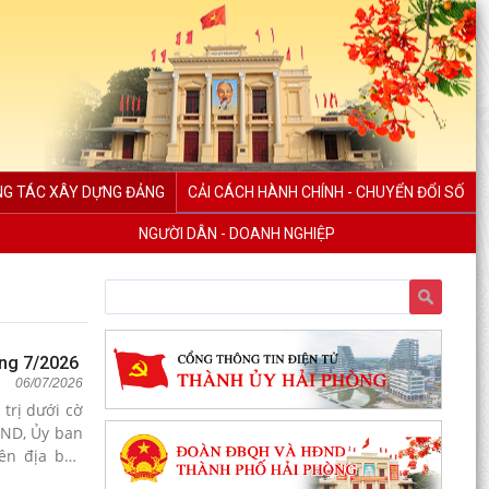
G TÁC XÂY DỰNG ĐẢNG
CẢI CÁCH HÀNH CHÍNH - CHUYỂN ĐỔI SỐ
NGƯỜI DÂN - DOANH NGHIỆP
áng 7/2026
06/07/2026
trị dưới cờ
BND, Ủy ban
ên địa bàn