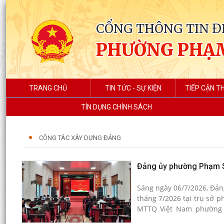
CỔNG THÔNG TIN Đ
PHƯỜNG PHẠ
TRANG CHỦ
TIN TỨC - SỰ KIỆN
TIẾP CẬN T
TÍN DỤNG CHÍNH SÁCH
CÔNG TÁC XÂY DỰNG ĐẢNG
Đảng ủy phường Phạm Sư
Sáng ngày 06/7/2026, Đản
tháng 7/2026 tại trụ sở 
MTTQ Việt Nam phường cù
phường.