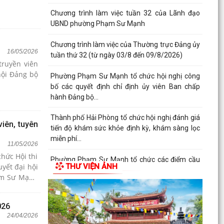
Chương trình làm việc tuần 32 của Lãnh đạo
UBND phường Phạm Sư Mạnh
Chương trình làm việc của Thường trực Đảng ủy
16/05/2026
tuần thứ 32 (từ ngày 03/8 đến 09/8/2026)
truyền viên
hội Đảng bộ
Phường Phạm Sư Mạnh tổ chức hội nghị công
bố các quyết định chỉ định ủy viên Ban chấp
hành Đảng bộ...
Thành phố Hải Phòng tổ chức hội nghị đánh giá
viên, tuyên
tiến độ khám sức khỏe định kỳ, khám sàng lọc
miễn phí...
11/05/2026
hức Hội thi
Phường Phạm Sư Mạnh tổ chức các điểm cầu
uyết đại hội
THƯ VIỆN ẢNH
tham dự Hội nghị trực tuyến toàn quốc nghiên
hạm Sư Mạnh
cứu, học tập,...
026
24/04/2026