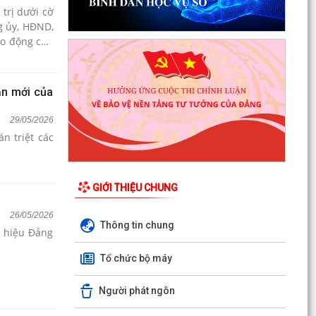
trị dưới cờ
g ủy, HĐND,
ao động của
ản mới của
29/05/2026
n triệt các
GIỚI THIỆU CHUNG
26/05/2026
Thông tin chung
y hiệu Đảng
Tổ chức bộ máy
Người phát ngôn