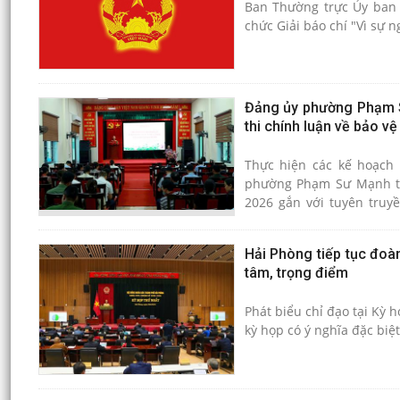
Ban Thường trực Ủy ban 
chức Giải báo chí "Vì sự n
Đảng ủy phường Phạm Sư
thi chính luận về bảo v
Thực hiện các kế hoạch 
phường Phạm Sư Mạnh tổ c
2026 gắn với tuyên truy
nhiệm kỳ 2025 - 2030; đồ
năm 2026 trên địa bàn p
Hải Phòng tiếp tục đoàn
tâm, trọng điểm
Phát biểu chỉ đạo tại Kỳ 
kỳ họp có ý nghĩa đặc bi