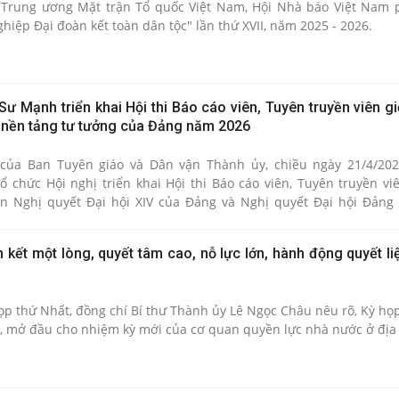
Trung ương Mặt trận Tổ quốc Việt Nam, Hội Nhà báo Việt Nam 
ghiệp Đại đoàn kết toàn dân tộc" lần thứ XVII, năm 2025 - 2026.
 Mạnh triển khai Hội thi Báo cáo viên, Tuyên truyền viên gi
ệ nền tảng tư tưởng của Đảng năm 2026
của Ban Tuyên giáo và Dân vận Thành ủy, chiều ngày 21/4/202
hức Hội nghị triển khai Hội thi Báo cáo viên, Tuyên truyền vi
ền Nghị quyết Đại hội XIV của Đảng và Nghị quyết Đại hội Đảng
ng thời phát động Cuộc thi chính luận về bảo vệ nền tảng tư tưở
hường.
 kết một lòng, quyết tâm cao, nỗ lực lớn, hành động quyết li
họp thứ Nhất, đồng chí Bí thư Thành ủy Lê Ngọc Châu nêu rõ, Kỳ họ
ệt, mở đầu cho nhiệm kỳ mới của cơ quan quyền lực nhà nước ở đị