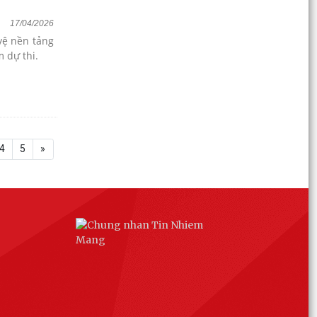
17/04/2026
vệ nền tảng
 dự thi.
4
5
»