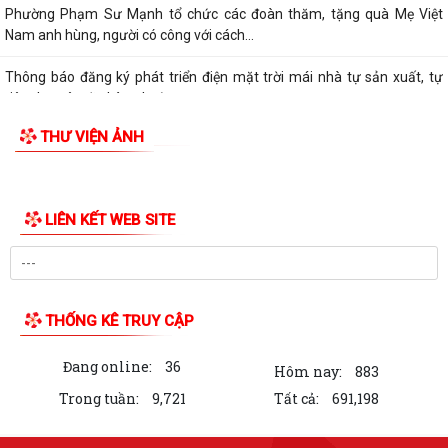
Phường Phạm Sư Mạnh tổ chức các đoàn thăm, tặng quà Mẹ Việt
Nam anh hùng, người có công với cách...
Thông báo đăng ký phát triển điện mặt trời mái nhà tự sản xuất, tự
tiêu thụ trên địa bàn phường...
THƯ VIỆN ẢNH
Thông báo đấu giá quyền sử dụng đất ở trên địa bàn phường Phạm
Sư Mạnh
Cảnh báo thủ đoạn giả danh cơ quan hành chính công để lừa đảo
Tổ dân phố Thái Sơn gặp mặt, trao quà tri ân người có công nhân dịp
kỷ niệm 79 năm ngày Thương binh...
Chương trình làm việc tuần 30 của Lãnh đạo UBND phường Phạm Sư
Mạnh
Chương trình làm việc của Thường trực Đảng ủy tuần thứ 30 (từ ngày
20/7 đến 26/7/2026)
Phường Phạm Sư Mạnh tổ chức Lễ dâng hương, dâng hoa và lấy mẫu