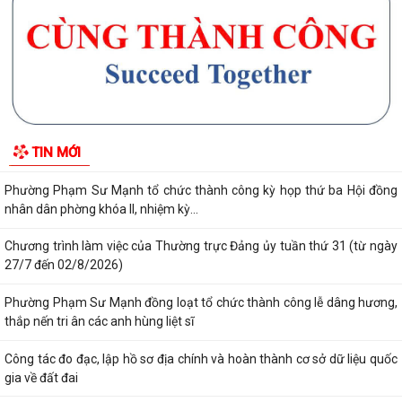
Phường Phạm Sư Mạnh tổ chức hội nghị công bố các quyết định chỉ
định ủy viên Ban chấp hành Đảng bộ...
Thành phố Hải Phòng tổ chức hội nghị đánh giá tiến độ khám sức khỏe
định kỳ, khám sàng lọc miễn phí...
Phường Phạm Sư Mạnh tổ chức các điểm cầu tham dự Hội nghị trực
TIN MỚI
tuyến toàn quốc nghiên cứu, học tập,...
Phường Phạm Sư Mạnh tổ chức thành công kỳ họp thứ ba Hội đồng
nhân dân phờng khóa II, nhiệm kỳ...
Chương trình làm việc của Thường trực Đảng ủy tuần thứ 31 (từ ngày
27/7 đến 02/8/2026)
Phường Phạm Sư Mạnh đồng loạt tổ chức thành công lễ dâng hương,
thắp nến tri ân các anh hùng liệt sĩ
Công tác đo đạc, lập hồ sơ địa chính và hoàn thành cơ sở dữ liệu quốc
gia về đất đai