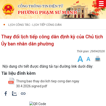
CỔNG THÔNG TIN ĐIỆN TỬ
PHƯỜNG PHẠM SƯ MẠNH
LỊCH CÔNG TÁC - LỊCH TIẾP CÔNG DÂN
Thay đổi lịch tiếp công dân định kỳ của Chủ tịch
Ủy ban nhân dân phường
29/04/2026
Nội dung chi tiết được đăng tải tại đường link dưới đây:
Tài liệu đính kèm
Thong bao thay doi lich tiep cong dan ngay
30.4.2026.signed.pdf