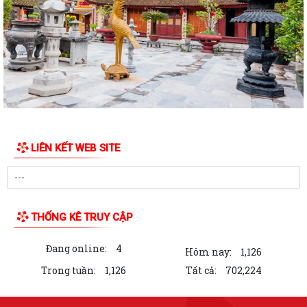
Cảnh báo thủ đoạn giả danh cơ quan hành chính công để lừa đảo
Tổ dân phố Thái Sơn gặp mặt, trao quà tri ân người có công nhân dịp
kỷ niệm 79 năm ngày Thương binh...
Chương trình làm việc tuần 30 của Lãnh đạo UBND phường Phạm Sư
Mạnh
Chương trình làm việc của Thường trực Đảng ủy tuần thứ 30 (từ ngày
LIÊN KẾT WEB SITE
20/7 đến 26/7/2026)
Phường Phạm Sư Mạnh tổ chức Lễ dâng hương, dâng hoa và lấy mẫu
hài cốt liệt sĩ đối với 62 mộ chưa...
THỐNG KÊ TRUY CẬP
Phường Phạm Sư Mạnh tổ chức hội nghị gặp mặt, trao tặng quà tri ân
người có công nhân dịp kỷ niệm...
Đang online:
4
Hôm nay:
1,126
Phường Phạm Sư Mạnh tổ chức Hội nghị giới thiệu bộ giải pháp
Trong tuần:
1,126
Tất cả:
702,224
chuyển đổi số