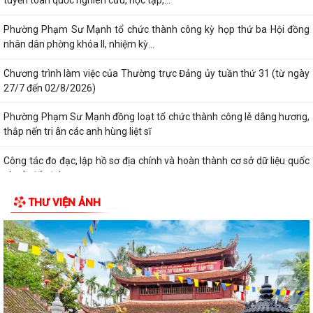
tuyến toàn quốc nghiên cứu, học tập,...
Phường Phạm Sư Mạnh tổ chức thành công kỳ họp thứ ba Hội đồng
nhân dân phờng khóa II, nhiệm kỳ...
Chương trình làm việc của Thường trực Đảng ủy tuần thứ 31 (từ ngày
27/7 đến 02/8/2026)
Phường Phạm Sư Mạnh đồng loạt tổ chức thành công lễ dâng hương,
thắp nến tri ân các anh hùng liệt sĩ
Công tác đo đạc, lập hồ sơ địa chính và hoàn thành cơ sở dữ liệu quốc
gia về đất đai
THƯ VIỆN ẢNH
Phường Phạm Sư Mạnh tổ chức các đoàn thăm, tặng quà Mẹ Việt
Nam anh hùng, người có công với cách...
Thông báo đăng ký phát triển điện mặt trời mái nhà tự sản xuất, tự
tiêu thụ trên địa bàn phường...
Thông báo đấu giá quyền sử dụng đất ở trên địa bàn phường Phạm
Sư Mạnh