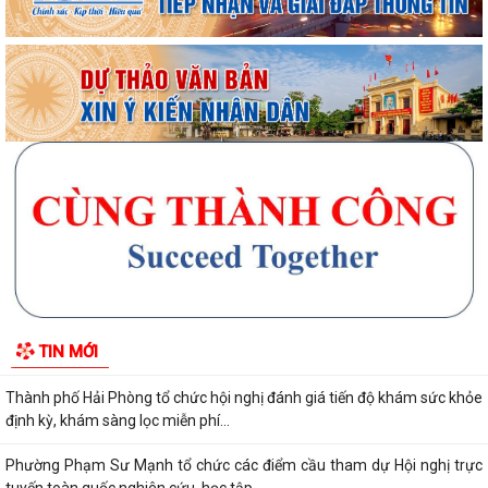
Thông báo Về việc tổ chức lưu động hỗ trợ nhân dân chứng thực giấy
ủy quyền nhận thay lương hưu và...
HƯỚNG DẪN NỘP THUẾ ĐIỆN TỬ TRÊN ỨNG DỤNG ETAX MOBILE
Chương trình làm việc tuần 32 của Lãnh đạo UBND phường Phạm Sư
Mạnh
Chương trình làm việc của Thường trực Đảng ủy tuần thứ 32 (từ ngày
03/8 đến 09/8/2026)
Phường Phạm Sư Mạnh tổ chức hội nghị công bố các quyết định chỉ
TIN MỚI
định ủy viên Ban chấp hành Đảng bộ...
Thành phố Hải Phòng tổ chức hội nghị đánh giá tiến độ khám sức khỏe
định kỳ, khám sàng lọc miễn phí...
Phường Phạm Sư Mạnh tổ chức các điểm cầu tham dự Hội nghị trực