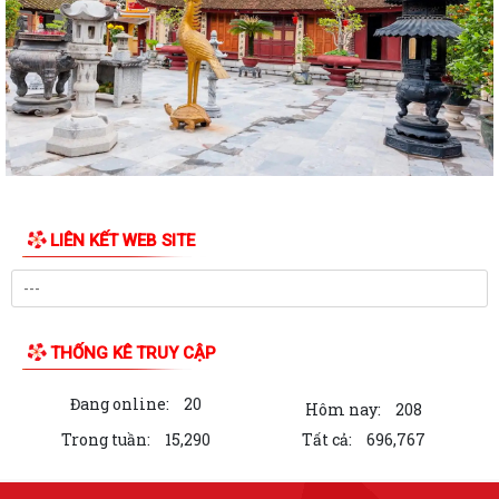
Tổ dân phố Thái Sơn gặp mặt, trao quà tri ân người có công nhân dịp
kỷ niệm 79 năm ngày Thương binh...
Chương trình làm việc tuần 30 của Lãnh đạo UBND phường Phạm Sư
Mạnh
Chương trình làm việc của Thường trực Đảng ủy tuần thứ 30 (từ ngày
20/7 đến 26/7/2026)
Phường Phạm Sư Mạnh tổ chức Lễ dâng hương, dâng hoa và lấy mẫu
LIÊN KẾT WEB SITE
hài cốt liệt sĩ đối với 62 mộ chưa...
Phường Phạm Sư Mạnh tổ chức hội nghị gặp mặt, trao tặng quà tri ân
người có công nhân dịp kỷ niệm...
THỐNG KÊ TRUY CẬP
Phường Phạm Sư Mạnh tổ chức Hội nghị giới thiệu bộ giải pháp
chuyển đổi số
Đang online:
20
Hôm nay:
208
Thông báo Chương trình làm việc tuần 29 của Lãnh đạo UBND phường
Trong tuần:
15,290
Tất cả:
696,767
Phạm Sư Mạnh