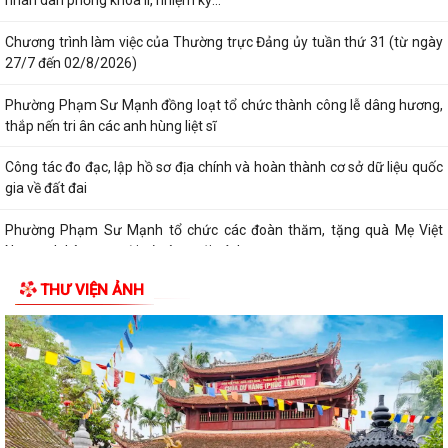
nhân dân phờng khóa II, nhiệm kỳ...
Chương trình làm việc của Thường trực Đảng ủy tuần thứ 31 (từ ngày
27/7 đến 02/8/2026)
Phường Phạm Sư Mạnh đồng loạt tổ chức thành công lễ dâng hương,
thắp nến tri ân các anh hùng liệt sĩ
Công tác đo đạc, lập hồ sơ địa chính và hoàn thành cơ sở dữ liệu quốc
gia về đất đai
Phường Phạm Sư Mạnh tổ chức các đoàn thăm, tặng quà Mẹ Việt
Nam anh hùng, người có công với cách...
THƯ VIỆN ẢNH
Thông báo đăng ký phát triển điện mặt trời mái nhà tự sản xuất, tự
tiêu thụ trên địa bàn phường...
Thông báo đấu giá quyền sử dụng đất ở trên địa bàn phường Phạm
Sư Mạnh
Cảnh báo thủ đoạn giả danh cơ quan hành chính công để lừa đảo