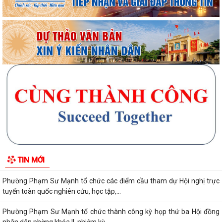
HƯỚNG DẪN NỘP THUẾ ĐIỆN TỬ TRÊN ỨNG DỤNG ETAX MOBILE
Chương trình làm việc tuần 32 của Lãnh đạo UBND phường Phạm Sư
Mạnh
Chương trình làm việc của Thường trực Đảng ủy tuần thứ 32 (từ ngày
03/8 đến 09/8/2026)
Phường Phạm Sư Mạnh tổ chức hội nghị công bố các quyết định chỉ
định ủy viên Ban chấp hành Đảng bộ...
Thành phố Hải Phòng tổ chức hội nghị đánh giá tiến độ khám sức khỏe
TIN MỚI
định kỳ, khám sàng lọc miễn phí...
Phường Phạm Sư Mạnh tổ chức các điểm cầu tham dự Hội nghị trực
tuyến toàn quốc nghiên cứu, học tập,...
Phường Phạm Sư Mạnh tổ chức thành công kỳ họp thứ ba Hội đồng