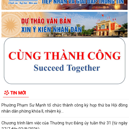
Chương trình làm việc tuần 32 của Lãnh đạo UBND phường Phạm Sư
Mạnh
Chương trình làm việc của Thường trực Đảng ủy tuần thứ 32 (từ ngày
03/8 đến 09/8/2026)
Phường Phạm Sư Mạnh tổ chức hội nghị công bố các quyết định chỉ
định ủy viên Ban chấp hành Đảng bộ...
Thành phố Hải Phòng tổ chức hội nghị đánh giá tiến độ khám sức khỏe
định kỳ, khám sàng lọc miễn phí...
Phường Phạm Sư Mạnh tổ chức các điểm cầu tham dự Hội nghị trực
TIN MỚI
tuyến toàn quốc nghiên cứu, học tập,...
Phường Phạm Sư Mạnh tổ chức thành công kỳ họp thứ ba Hội đồng
nhân dân phờng khóa II, nhiệm kỳ...
Chương trình làm việc của Thường trực Đảng ủy tuần thứ 31 (từ ngày