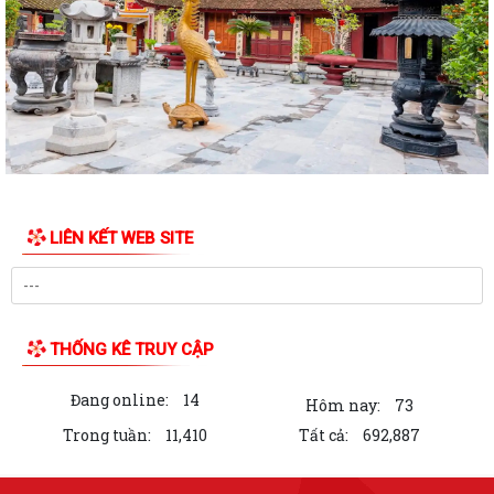
Chương trình làm việc tuần 30 của Lãnh đạo UBND phường Phạm Sư
Mạnh
Chương trình làm việc của Thường trực Đảng ủy tuần thứ 30 (từ ngày
20/7 đến 26/7/2026)
Phường Phạm Sư Mạnh tổ chức Lễ dâng hương, dâng hoa và lấy mẫu
hài cốt liệt sĩ đối với 62 mộ chưa...
Phường Phạm Sư Mạnh tổ chức hội nghị gặp mặt, trao tặng quà tri ân
LIÊN KẾT WEB SITE
người có công nhân dịp kỷ niệm...
Phường Phạm Sư Mạnh tổ chức Hội nghị giới thiệu bộ giải pháp
chuyển đổi số
THỐNG KÊ TRUY CẬP
Thông báo Chương trình làm việc tuần 29 của Lãnh đạo UBND phường
Phạm Sư Mạnh
Đang online:
14
Hôm nay:
73
Chương trình làm việc của Thường trực Đảng ủy tuần thứ 29 (từ ngày
Trong tuần:
11,410
Tất cả:
692,887
13/7 đến 19/7/2026)