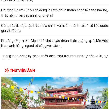
27/7 đến 02/8/2026)
Phường Phạm Sư Mạnh đồng loạt tổ chức thành công lễ dâng hương,
thắp nến tri ân các anh hùng liệt sĩ
Công tác đo đạc, lập hồ sơ địa chính và hoàn thành cơ sở dữ liệu quốc
gia về đất đai
Phường Phạm Sư Mạnh tổ chức các đoàn thăm, tặng quà Mẹ Việt
Nam anh hùng, người có công với cách...
Thông báo đăng ký phát triển điện mặt trời mái nhà tự sản xuất, tự
tiêu thụ trên địa bàn phường...
THƯ VIỆN ẢNH
Thông báo đấu giá quyền sử dụng đất ở trên địa bàn phường Phạm
Sư Mạnh
Cảnh báo thủ đoạn giả danh cơ quan hành chính công để lừa đảo
Tổ dân phố Thái Sơn gặp mặt, trao quà tri ân người có công nhân dịp
kỷ niệm 79 năm ngày Thương binh...