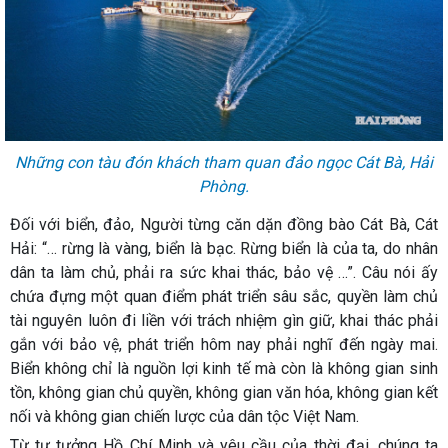
Những con tàu đón khách tham quan đảo ngọc Cát Bà, Hải
Phòng.
Đối với biển, đảo, Người từng căn dặn đồng bào Cát Bà, Cát
Hải: “… rừng là vàng, biển là bạc. Rừng biển là của ta, do nhân
dân ta làm chủ, phải ra sức khai thác, bảo vệ …”. Câu nói ấy
chứa đựng một quan điểm phát triển sâu sắc, quyền làm chủ
tài nguyên luôn đi liền với trách nhiệm gìn giữ, khai thác phải
gắn với bảo vệ, phát triển hôm nay phải nghĩ đến ngày mai.
Biển không chỉ là nguồn lợi kinh tế mà còn là không gian sinh
tồn, không gian chủ quyền, không gian văn hóa, không gian kết
nối và không gian chiến lược của dân tộc Việt Nam.
Từ tư tưởng Hồ Chí Minh và yêu cầu của thời đại, chúng ta