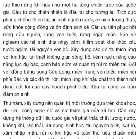
lực thích ứng khí hậu như một hạ tầng chiến lược của quốc
gia. Đầu tư cho thiên nhiên là đầu tư cho tương lai. Tích cực
phòng chống thiên tai, an ninh nguồn nước, an ninh lương thực,
sức khỏe cộng đồng và ổn định sinh kế. Cần ưu tiên phục hồi
rừng đầu nguồn, rừng ven biển, rừng ngập mặn. Bảo vệ
nghiêm các hệ sinh thái nhạy cảm; kiểm soát khai thác cát,
nước ngầm, tài nguyên ven bờ. Xây dựng các đô thị thích ứng
với khí hậu, tái thiết không gian sông, hồ, kênh rạch; nâng cao
năng lực dự báo, cảnh báo sớm và quản trị rủi ro thiên tai. Đối
với đồng bằng sông Cửu Long, miền Trung ven biển, miền núi
phía Bắc và các đô thị lớn, thích ứng khí hậu phải trở thành nội
dung cốt lõi của quy hoạch phát triển, đầu tư công và bảo
đảm an sinh.
Thứ năm, xây dựng nền quản trị môi trường dựa trên khoa học,
dữ liệu, công nghệ số và sự tham gia của xã hội. Cần xây
dựng hệ thống dữ liệu quốc gia về phát thải, chất lượng nước,
không khí, rác thải, đa dạng sinh học, tài nguyên biển, sạt lở,
xâm nhập mặn, rủi ro khí hậu và tuân thủ tiêu chuẩn môi