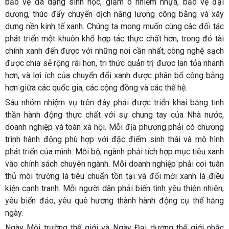
bảo vệ đa dạng sinh học, giảm ô nhiễm nhựa, bảo vệ đại
dương, thúc đẩy chuyển dịch năng lượng công bằng và xây
dựng nền kinh tế xanh. Chúng ta mong muốn cùng các đối tác
phát triển một khuôn khổ hợp tác thực chất hơn, trong đó tài
chính xanh đến được với những nơi cần nhất, công nghệ sạch
được chia sẻ rộng rãi hơn, tri thức quản trị được lan tỏa nhanh
hơn, và lợi ích của chuyển đổi xanh được phân bổ công bằng
hơn giữa các quốc gia, các cộng đồng và các thế hệ.
Sáu nhóm nhiệm vụ trên đây phải được triển khai bằng tinh
thần hành động thực chất với sự chung tay của Nhà nước,
doanh nghiệp và toàn xã hội. Mỗi địa phương phải có chương
trình hành động phù hợp với đặc điểm sinh thái và mô hình
phát triển của mình. Mỗi bộ, ngành phải tích hợp mục tiêu xanh
vào chính sách chuyên ngành. Mỗi doanh nghiệp phải coi tuân
thủ môi trường là tiêu chuẩn tồn tại và đổi mới xanh là điều
kiện cạnh tranh. Mỗi người dân phải biến tình yêu thiên nhiên,
yêu biển đảo, yêu quê hương thành hành động cụ thể hằng
ngày.
Ngày Môi trường thế giới và Ngày Đại dương thế giới nhắc