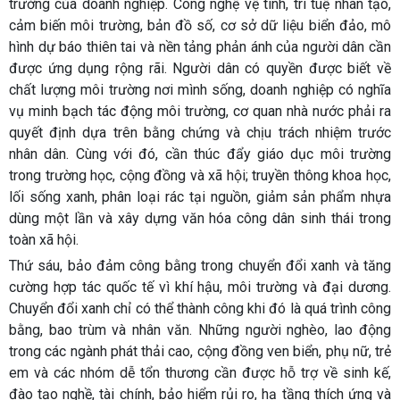
trường của doanh nghiệp. Công nghệ vệ tinh, trí tuệ nhân tạo,
cảm biến môi trường, bản đồ số, cơ sở dữ liệu biển đảo, mô
hình dự báo thiên tai và nền tảng phản ánh của người dân cần
được ứng dụng rộng rãi. Người dân có quyền được biết về
chất lượng môi trường nơi mình sống, doanh nghiệp có nghĩa
vụ minh bạch tác động môi trường, cơ quan nhà nước phải ra
quyết định dựa trên bằng chứng và chịu trách nhiệm trước
nhân dân. Cùng với đó, cần thúc đẩy giáo dục môi trường
trong trường học, cộng đồng và xã hội; truyền thông khoa học,
lối sống xanh, phân loại rác tại nguồn, giảm sản phẩm nhựa
dùng một lần và xây dựng văn hóa công dân sinh thái trong
toàn xã hội.
Thứ sáu, bảo đảm công bằng trong chuyển đổi xanh và tăng
cường hợp tác quốc tế vì khí hậu, môi trường và đại dương.
Chuyển đổi xanh chỉ có thể thành công khi đó là quá trình công
bằng, bao trùm và nhân văn. Những người nghèo, lao động
trong các ngành phát thải cao, cộng đồng ven biển, phụ nữ, trẻ
em và các nhóm dễ tổn thương cần được hỗ trợ về sinh kế,
đào tạo nghề, tài chính, bảo hiểm rủi ro, hạ tầng thích ứng và