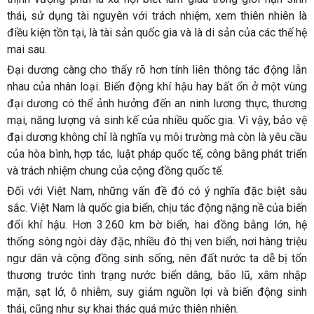
thái, sử dụng tài nguyên với trách nhiệm, xem thiên nhiên là
điều kiện tồn tại, là tài sản quốc gia và là di sản của các thế hệ
mai sau.
Đại dương càng cho thấy rõ hơn tính liên thông tác động lẫn
nhau của nhân loại. Biến động khí hậu hay bất ổn ở một vùng
đại dương có thể ảnh hưởng đến an ninh lương thực, thương
mại, năng lượng và sinh kế của nhiều quốc gia. Vì vậy, bảo vệ
đại dương không chỉ là nghĩa vụ môi trường mà còn là yêu cầu
của hòa bình, hợp tác, luật pháp quốc tế, công bằng phát triển
và trách nhiệm chung của cộng đồng quốc tế.
Đối với Việt Nam, những vấn đề đó có ý nghĩa đặc biệt sâu
sắc. Việt Nam là quốc gia biển, chịu tác động nặng nề của biến
đổi khí hậu. Hơn 3.260 km bờ biển, hai đồng bằng lớn, hệ
thống sông ngòi dày đặc, nhiều đô thị ven biển, nơi hàng triệu
ngư dân và cộng đồng sinh sống, nên đất nước ta dễ bị tổn
thương trước tình trạng nước biển dâng, bão lũ, xâm nhập
mặn, sạt lở, ô nhiễm, suy giảm nguồn lợi và biến động sinh
thái, cũng như sự khai thác quá mức thiên nhiên.