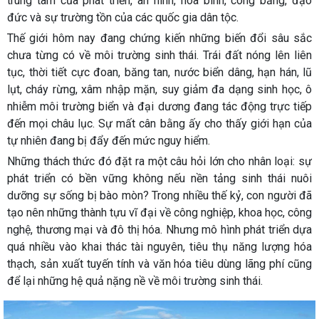
trung tâm của phát triển, an ninh, hòa bình, công bằng, đạo
đức và sự trường tồn của các quốc gia dân tộc.
Thế giới hôm nay đang chứng kiến những biến đổi sâu sắc
chưa từng có về môi trường sinh thái. Trái đất nóng lên liên
tục, thời tiết cực đoan, băng tan, nước biển dâng, hạn hán, lũ
lụt, cháy rừng, xâm nhập mặn, suy giảm đa dạng sinh học, ô
nhiễm môi trường biển và đại dương đang tác động trực tiếp
đến mọi châu lục. Sự mất cân bằng ấy cho thấy giới hạn của
tự nhiên đang bị đẩy đến mức nguy hiểm.
Những thách thức đó đặt ra một câu hỏi lớn cho nhân loại: sự
phát triển có bền vững không nếu nền tảng sinh thái nuôi
dưỡng sự sống bị bào mòn? Trong nhiều thế kỷ, con người đã
tạo nên những thành tựu vĩ đại về công nghiệp, khoa học, công
nghệ, thương mại và đô thị hóa. Nhưng mô hình phát triển dựa
quá nhiều vào khai thác tài nguyên, tiêu thụ năng lượng hóa
thạch, sản xuất tuyến tính và văn hóa tiêu dùng lãng phí cũng
để lại những hệ quả nặng nề về môi trường sinh thái.