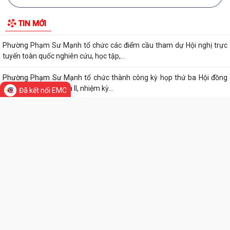
HƯỚNG DẪN NỘP THUẾ ĐIỆN TỬ TRÊN ỨNG DỤNG ETAX MOBILE
Chương trình làm việc tuần 32 của Lãnh đạo UBND phường Phạm Sư
Mạnh
Chương trình làm việc của Thường trực Đảng ủy tuần thứ 32 (từ ngày
03/8 đến 09/8/2026)
Đã kết nối EMC
Phường Phạm Sư Mạnh tổ chức hội nghị công bố các quyết định chỉ
định ủy viên Ban chấp hành Đảng bộ...
Thành phố Hải Phòng tổ chức hội nghị đánh giá tiến độ khám sức khỏe
định kỳ, khám sàng lọc miễn phí...
Phường Phạm Sư Mạnh tổ chức các điểm cầu tham dự Hội nghị trực
tuyến toàn quốc nghiên cứu, học tập,...
Phường Phạm Sư Mạnh tổ chức thành công kỳ họp thứ ba Hội đồng
TIN MỚI
nhân dân phờng khóa II, nhiệm kỳ...
Chương trình làm việc của Thường trực Đảng ủy tuần thứ 31 (từ ngày