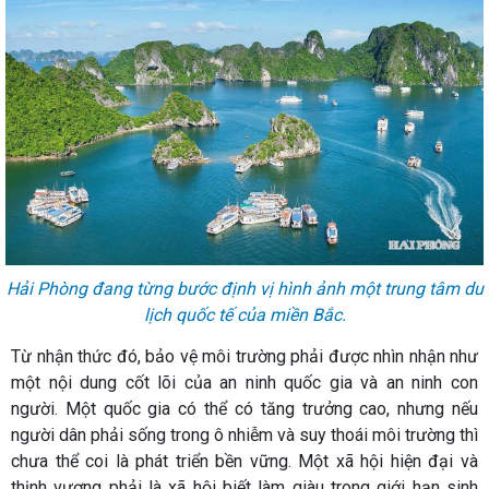
Hải Phòng đang từng bước định vị hình ảnh một trung tâm du
lịch quốc tế của miền Bắc.
Từ nhận thức đó, bảo vệ môi trường phải được nhìn nhận như
một nội dung cốt lõi của an ninh quốc gia và an ninh con
người. Một quốc gia có thể có tăng trưởng cao, nhưng nếu
người dân phải sống trong ô nhiễm và suy thoái môi trường thì
chưa thể coi là phát triển bền vững. Một xã hội hiện đại và
thịnh vượng phải là xã hội biết làm giàu trong giới hạn sinh