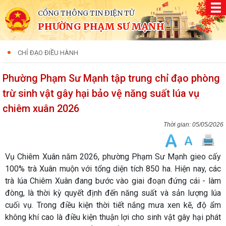
CỔNG THÔNG TIN ĐIỆN TỬ
PHƯỜNG PHẠM SƯ MẠNH
CHỈ ĐẠO ĐIỀU HÀNH
Phường Phạm Sư Mạnh tập trung chỉ đạo phòng
trừ sinh vật gây hại bảo vệ năng suất lúa vụ
chiêm xuân 2026
05/05/2026
Vụ Chiêm Xuân năm 2026, phường Phạm Sư Mạnh gieo cấy
100% trà Xuân muộn với tổng diện tích 850 ha. Hiện nay, các
trà lúa Chiêm Xuân đang bước vào giai đoạn đứng cái - làm
đòng, là thời kỳ quyết định đến năng suất và sản lượng lúa
cuối vụ. Trong điều kiện thời tiết nắng mưa xen kẽ, độ ẩm
không khí cao là điều kiện thuận lợi cho sinh vật gây hại phát