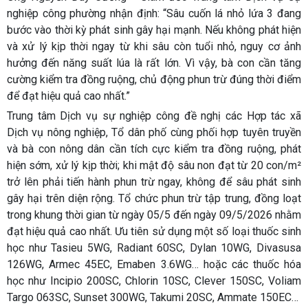
nghiệp công phường nhận định: “Sâu cuốn lá nhỏ lứa 3 đang
bước vào thời kỳ phát sinh gây hại mạnh. Nếu không phát hiện
và xử lý kịp thời ngay từ khi sâu còn tuổi nhỏ, nguy cơ ảnh
hưởng đến năng suất lúa là rất lớn. Vì vậy, bà con cần tăng
cường kiểm tra đồng ruộng, chủ động phun trừ đúng thời điểm
để đạt hiệu quả cao nhất.”
Trung tâm Dịch vụ sự nghiệp công đề nghị các Hợp tác xã
Dịch vụ nông nghiệp, Tổ dân phố cùng phối hợp tuyên truyền
và bà con nông dân cần tích cực kiểm tra đồng ruộng, phát
hiện sớm, xử lý kịp thời; khi mật độ sâu non đạt từ 20 con/m²
trở lên phải tiến hành phun trừ ngay, không để sâu phát sinh
gây hại trên diện rộng. Tổ chức phun trừ tập trung, đồng loạt
trong khung thời gian từ ngày 05/5 đến ngày 09/5/2026 nhằm
đạt hiệu quả cao nhất. Ưu tiên sử dụng một số loại thuốc sinh
học như Tasieu 5WG, Radiant 60SC, Dylan 10WG, Divasusa
126WG, Armec 45EC, Emaben 3.6WG… hoặc các thuốc hóa
học như Incipio 200SC, Chlorin 10SC, Clever 150SC, Voliam
Targo 063SC, Sunset 300WG, Takumi 20SC, Ammate 150EC…