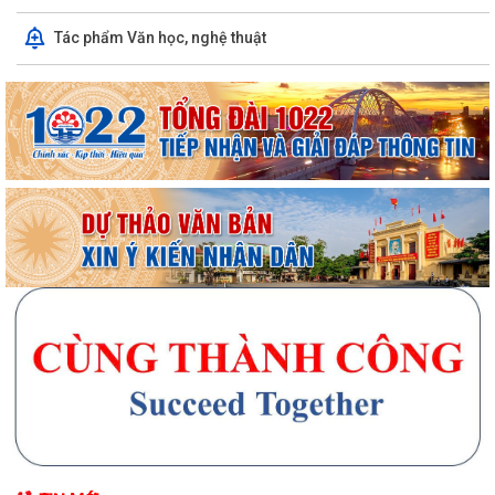
Tác phẩm Văn học, nghệ thuật
Chương trình làm việc tuần 32 của Lãnh đạo UBND phường Phạm Sư
Mạnh
Chương trình làm việc của Thường trực Đảng ủy tuần thứ 32 (từ ngày
03/8 đến 09/8/2026)
Phường Phạm Sư Mạnh tổ chức hội nghị công bố các quyết định chỉ
định ủy viên Ban chấp hành Đảng bộ...
Thành phố Hải Phòng tổ chức hội nghị đánh giá tiến độ khám sức khỏe
định kỳ, khám sàng lọc miễn phí...
Phường Phạm Sư Mạnh tổ chức các điểm cầu tham dự Hội nghị trực