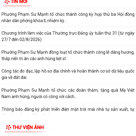
TIN MỚI
tuyến toàn quốc nghiên cứu, học tập,...
Phường Phạm Sư Mạnh tổ chức thành công kỳ họp thứ ba Hội đồng
nhân dân phờng khóa II, nhiệm kỳ...
Chương trình làm việc của Thường trực Đảng ủy tuần thứ 31 (từ ngày
27/7 đến 02/8/2026)
Phường Phạm Sư Mạnh đồng loạt tổ chức thành công lễ dâng hương,
thắp nến tri ân các anh hùng liệt sĩ
Công tác đo đạc, lập hồ sơ địa chính và hoàn thành cơ sở dữ liệu quốc
gia về đất đai
Phường Phạm Sư Mạnh tổ chức các đoàn thăm, tặng quà Mẹ Việt
Nam anh hùng, người có công với cách...
Thông báo đăng ký phát triển điện mặt trời mái nhà tự sản xuất, tự
tiêu thụ trên địa bàn phường...
THƯ VIỆN ẢNH
Thông báo đấu giá quyền sử dụng đất ở trên địa bàn phường Phạm
Sư Mạnh