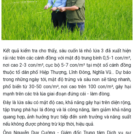
Kết quả kiểm tra cho thấy, sâu cuốn lá nhỏ lứa 3 đã xuất hiện
rải rác trên các cánh đồng với mật độ trung bình 0,5-1 con/m²,
nơi cao 2-3 con/m², cục bộ 5-7 con/m² tại một số cánh đồng
thuộc tổ dân phố Hiệp Thượng, Lĩnh Đông, Nghĩa Vũ... Dự báo
trong những ngày tới, mật độ trứng và sâu non sẽ tăng nhanh,
phổ biến từ 30-50 con/m², nơi cao trên 100 con/m², gây hại
mạnh trên các trà lúa giai đoạn đứng cái - làm đòng.
Đây là lứa sâu có mật độ cao, khả năng gây hại trên diện rộng,
tập trung phá hại lá đòng và lá công năng, làm giảm khả năng
quang hợp, ảnh hưởng trực tiếp đến sinh trưởng và năng suất
nếu không được phòng trừ kịp thời, hiệu quả.
Ông Nguyễn Duy Cường - Giám đốc Trung tâm Dịch vụ sự