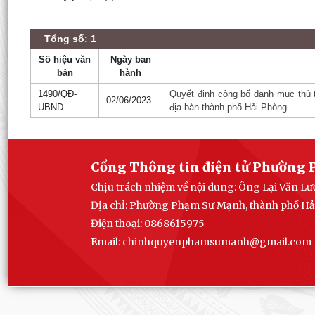
Tổng số: 1
Số hiệu văn
Ngày ban
bản
hành
1490/QĐ-
Quyết định công bố danh mục thủ t
02/06/2023
UBND
địa bàn thành phố Hải Phòng
Cổng Thông tin điện tử Phường 
Chịu trách nhiệm về nội dung: Ông Lại Văn 
Địa chỉ: Phường Phạm Sư Mạnh, thành phố H
Điện thoại: 0868615975
Email: chinhquyenphamsumanh@gmail.com