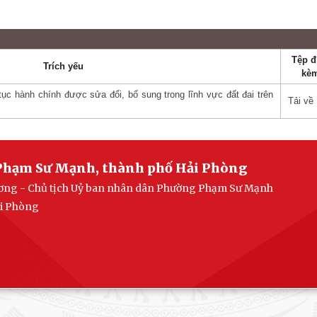
Tệp đ
Trích yếu
kè
ục hành chính được sửa đổi, bổ sung trong lĩnh vực đất đai trên
Tải về
Phạm Sư Mạnh, thành phố Hải Phòng
Lương - Chủ tịch Uỷ ban nhân dân Phường Phạm Sư Mạnh
ải Phòng