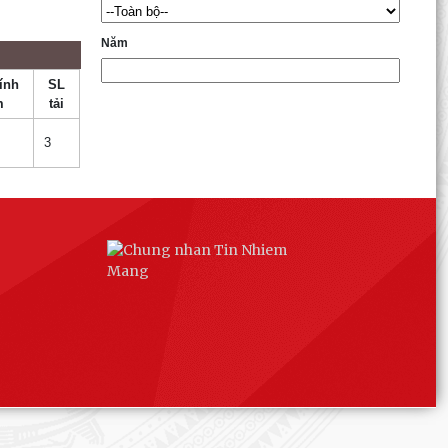
Năm
ính
SL
m
tải
3