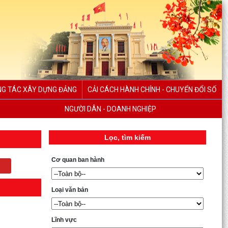
G TÁC XÂY DỰNG ĐẢNG
CẢI CÁCH HÀNH CHÍNH - CHUYỂN ĐỔI SỐ
NGƯỜI DÂN - DOANH NGHIỆP
Lọc, tìm kiếm
Cơ quan ban hành
Loại văn bản
Lĩnh vực