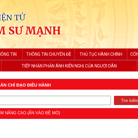
IỆN TỬ
M SƯ MẠNH
HÔNG TIN
THÔNG TIN CHUYÊN ĐỀ
THỦ TỤC HÀNH CHÍNH
CÔN
TIẾP NHẬN PHẢN ÁNH KIẾN NGHỊ CỦA NGƯỜI DÂN
ẢN CHỈ ĐẠO ĐIỀU HÀNH
M NÂNG CAO (ẤN VÀO ĐỂ MỞ)