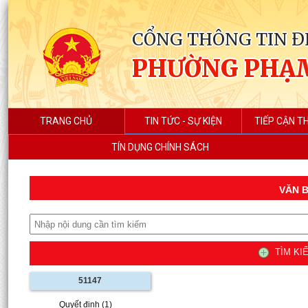
CỔNG THÔNG TIN Đ
PHƯỜNG PHẠ
TRANG CHỦ
TIN TỨC - SỰ KIỆN
TIẾP CẬN T
TÍN DỤNG CHÍNH SÁCH
VĂN B
TÌM KIẾ
51147
Quyết định (1)